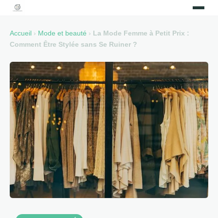
Accueil
›
Mode et beauté
›
La Mode Femme à Petit Prix :
Comment Être Stylée sans Se Ruiner ?