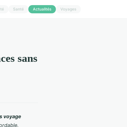
té
Santé
Actualités
Voyages
ces sans
s voyage
ordable.