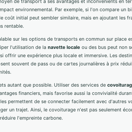
moyen de transport a ses avantages et inconvénients en te
mpact environnemental. Par exemple, si l'on compare un bil
 le coût initial peut sembler similaire, mais en ajoutant les fr
us rentable.
lable sur les options de transports en commun sur place e
per l'utilisation de la
navette locale
ou des bus peut non s
ssi offrir une expérience plus locale et immersive. Les desti
osent souvent de pass ou de cartes journalières à prix rédu
mités.
ets autant que possible. Utiliser des services de
covoitura
ntages financiers, mais favorise aussi la convivialité dura
iles permettent de se connecter facilement avec d'autres 
ger un trajet. Ainsi, le covoiturage n'est pas seulement éc
 réduire l'empreinte carbone.