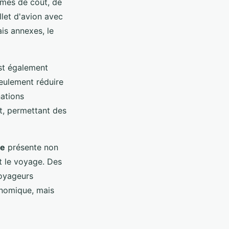
rmes de coût, de
let d'avion avec
ais annexes, le
st également
eulement réduire
nations
it, permettant des
ge
présente non
nt le voyage. Des
voyageurs
onomique, mais