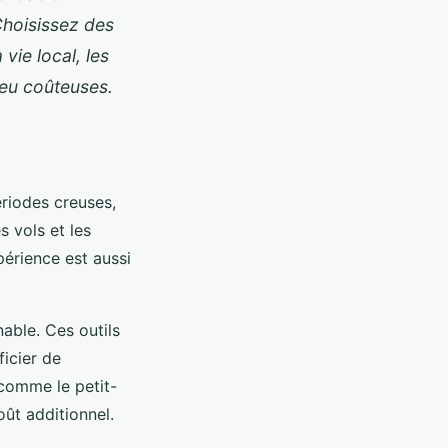
Choisissez des
 vie local, les
peu coûteuses.
ériodes creuses,
s vols et les
périence est aussi
able. Ces outils
ficier de
 comme le petit-
oût additionnel.