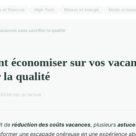
 et finances
High-Tech
Maison et énergie
Mode et beau
cances sans sacrifier la qualité
 économiser sur vos vacan
r la qualité
 2025
6 min de lecture
it de
réduction des coûts vacances
, plusieurs
astuce
sformer une escapade onéreuse en une expérience ab