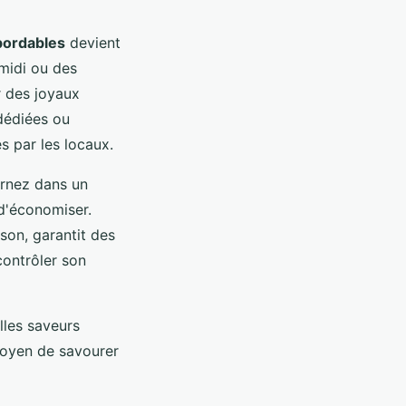
bordables
devient
midi ou des
r des joyaux
 dédiées ou
s par les locaux.
urnez dans un
 d'économiser.
ison, garantit des
contrôler son
lles saveurs
 moyen de savourer